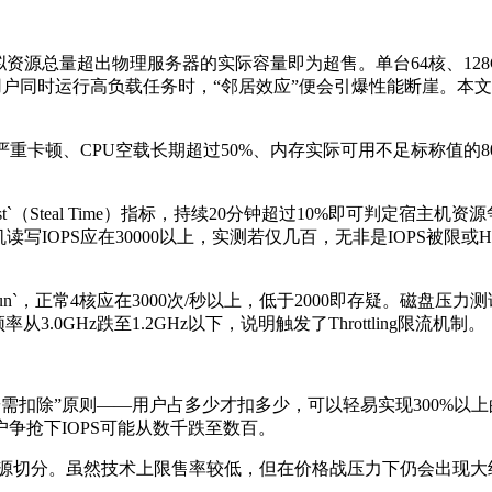
拟资源总量超出物理服务器的实际容量即为超售。单台
64
核、
12
用户同时运行高负载任务时，“邻居效应”便会引爆性能断崖。本
严重卡顿、
CPU
空载长期超过
50%
、内存实际可用不足标称值的
8
t`
（
Steal Time
）指标，持续
20
分钟超过
10%
即可判定宿主机资源
机读写
IOPS
应在
30000
以上，实测若仅几百，无非是
IOPS
被限或
H
un`
，正常
4
核应在
3000
次
/
秒以上，低于
2000
即存疑。磁盘压力测
频率从
3.0GHz
跌至
1.2GHz
以下，说明触发了
Throttling
限流机制。
按需扣除”原则——用户占多少才扣多少，可以轻易实现
300%
以上
户争抢下
IOPS
可能从数千跌至数百。
源切分。虽然技术上限售率较低，但在价格战压力下仍会出现大