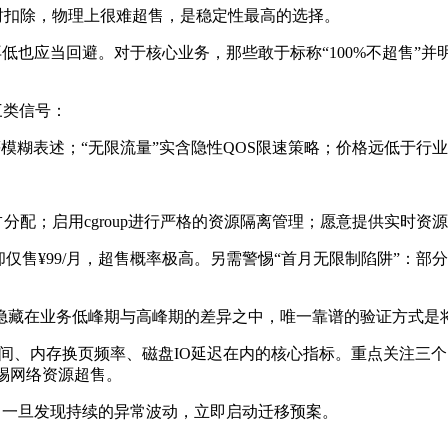
时扣除，物理上很难超售，是稳定性最高的选择。
再低也应当回避。对于核心业务，那些敢于标称“
100%
不超售”并
三类信号：
等模糊表述；“无限流量”实含隐性
QOS
限速策略；价格远低于行业
占分配；启用
cgroup
进行严格的资源隔离管理；愿意提供实时资源
却仅售
¥99/
月，超售概率极高。另需警惕“首月无限制陷阱”：部
隐藏在业务低峰期与高峰期的差异之中，唯一靠谱的验证方式是
间、内存换页频率、磁盘
IO
延迟在内的核心指标。重点关注三个
惕网络资源超售。
，一旦发现持续的异常波动，立即启动迁移预案。