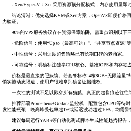
- Xen/Hyper-V
：
Xen
采用资源预分配模式，内存使用量即
结论清晰：优先选择
KVM
或
Xen
方案，
OpenVZ
即便价格
力验证。
90%
的
VPS
服务协议存在资源保障陷阱。需重点识别以下
-
危险信号：使用“
Up to
（最高可达）”、“共享节点资源”
-
中性信号：采用适度超售策略已有长期口碑的老商家。
-
可靠信号：明确标注独享
CPU
核心、基准
IOPS
和内存独
价格是最直接的照妖镜。若套餐标称“
4
核
8GB+
无限流量”
悄实施动态限速，使用户很难拿到确凿证据维权。
一次性的测试不足以戳穿所有猫腻。真正的超售痕迹往往
推荐部署
Prometheus+Grafana
监控栈，配置包含
CPU
等待时
发性能瓶颈；晚高峰丢包率超
1%
或延迟波动超过
10%
，均需警
建议每周运行
YABS
等自动化测试脚本生成性能趋势报告