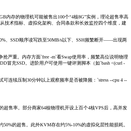
8GB
内存的物理机可能被售出
100
个“
4
核
8G
”实例，理论超售率高
文从技术指标、虚拟化架构、合同条款和长效监控四个维度，建
0%
、
SSD
顺序读写跌至
50MB/s
以下、
SSH
频繁断开——出现两
争抢严重。内存方面
`free -m`
看
Swap
使用率，频繁高位说明物理
DD
冒充
SSD
。进阶用户可使用一键评测脚本（如
`bash <(curl -
试可连续压制
30
分钟以上观察频率是否被降频：
`stress --cpu 4 --
的超售率。部分商家
64
核物理机开设上百个
4
核
VPS
后，高并发
约
50%
的超售。此外
KVM
存在约
5%-10%
的虚拟化层性能损耗。