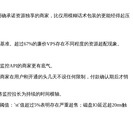
明确承诺资源独享的商家，比仅用模糊话术包装的更能经得起压
基准。超过
67%
的廉价
VPS
存在不同程度的资源超配现象。
监控
API
的商家更有底气。
分商家在用户刚开通的头几天不设任何限制，付款确认期后才悄
将监控拉长为持续的时间横轴。
阈值：
`st`
值超过
5%
表明存在严重超售；磁盘
IO
延迟超
20ms
触