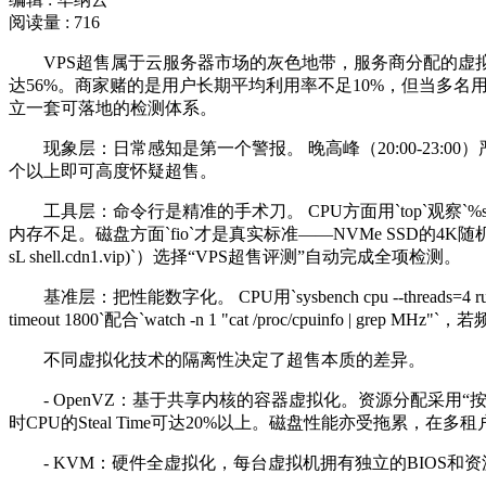
阅读量 : 716
VPS
超售属于云服务器市场的灰色地带，服务商分配的虚
达
56%
。商家赌的是用户长期平均利用率不足
10%
，但当多名
立一套可落地的检测体系。
现象层：日常感知是第一个警报。 晚高峰（
20:00-23:00
）
个以上即可高度怀疑超售。
工具层：命令行是精准的手术刀。
CPU
方面用
`top`
观察
`%s
内存不足。磁盘方面
`fio`
才是真实标准——
NVMe SSD
的
4K
随
sL shell.cdn1.vip)`
）选择“
VPS
超售评测”自动完成全项检测。
基准层：把性能数字化。
CPU
用
`sysbench cpu --threads=4 r
timeout 1800`
配合
`watch -n 1 "cat /proc/cpuinfo | grep MHz"`
，若
不同虚拟化技术的隔离性决定了超售本质的差异。
- OpenVZ
：基于共享内核的容器虚拟化。资源分配采用“
时
CPU
的
Steal Time
可达
20%
以上。磁盘性能亦受拖累，在多租
- KVM
：硬件全虚拟化，每台虚拟机拥有独立的
BIOS
和资