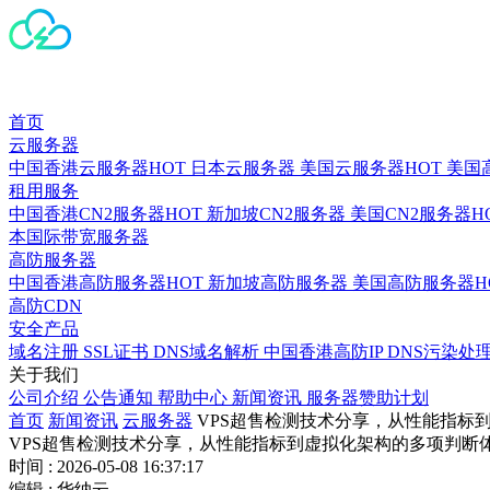
首页
云服务器
中国香港云服务器
HOT
日本云服务器
美国云服务器
HOT
美国
租用服务
中国香港CN2服务器
HOT
新加坡CN2服务器
美国CN2服务器
H
本国际带宽服务器
高防服务器
中国香港高防服务器
HOT
新加坡高防服务器
美国高防服务器
H
高防CDN
安全产品
域名注册
SSL证书
DNS域名解析
中国香港高防IP
DNS污染处
关于我们
公司介绍
公告通知
帮助中心
新闻资讯
服务器赞助计划
首页
新闻资讯
云服务器
VPS超售检测技术分享，从性能指标
VPS超售检测技术分享，从性能指标到虚拟化架构的多项判断
时间 : 2026-05-08 16:37:17
编辑 : 华纳云