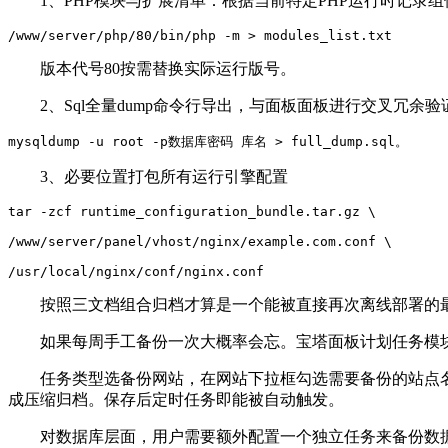
1
、
PHP
模块与扩展清单：根据当前特定
PHP
运行时记录组
/www/server/php/80/bin/php -m > modules_list.txt
版本代号
80
按需替换实际运行版号。
2
、
Sql
全量
dump
命令行导出，与面板面板进行交叉冗余验
mysqldump -u root -p数据库密码 库名 > full_dump.sql。
3
、必要位置打包所有运行引擎配置
tar -zcf runtime_configuration_bundle.tar.gz \

/www/server/panel/vhost/nginx/example.com.conf \

/usr/local/nginx/conf/nginx.conf
按照三文档组合归档才算是一个能被直接再次离线部署的最
如果每周手工备份一次大概率会忘。宝塔面板计划任务模
任务类型选备份网站，在网站下拉框勾选需要备份的站点
成压缩归档。保存后定时任务即能被自动触发。
对数据库层面，用户需要额外配置一个独立任务来备份数