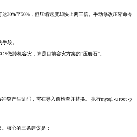
可达
30%
至
50%
，但压缩速度却快上两三倍。手动修改压缩命令
的手段。
COS
做跨机容灾，算是目前容灾方案的“压舱石”。
容冲突产生乱码，需在导入前检查并替换。 执行
mysql -u root -p
出。核心的三条建议是：