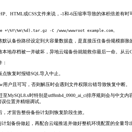
HP
、
HTML
或
CSS
文件来说，
-1
和
-6
压缩率导致的体积倍差有时
te +\%Y\%m\%d).tar.gz -C /www/wwwroot example.com。
将默认备份路径设定到大容量数据盘，是直接压住备份规模膨胀
致本地存档被一并破坏，异地云端备份就能救你最后一命。从云
件：
板点恢复时报错
SQL
导入中止。
w
用户且可写，否则解压时会遇到文件权限出错导致恢复中断。
迁至
MySQL8.x
时特别是
utf8mb4_0900_ai_ci
排序规则会与中文内
错误位置并精细调试。
后，才宣告整份备份计划到恢复阶段生效。
动与计划备份做起，再配合云端推送并做好整机环境配置的全量导