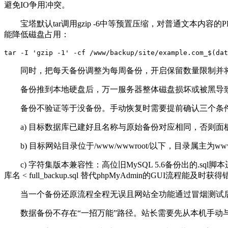
避免
IO
争用冲突。
宝塔默认
tar
调用
gzip -6
中等预置压缩，对普通文本内容的
P
能降低磁盘占用：
tar -I 'gzip -1' -cf /www/backup/site/example.com_$(da
同时，把每天备份调整为每周备份，开启保留数量限制并
备份推到本地硬盘后，万一服务器整体磁盘损坏或被黑导
备份不验证等于没备份。手动恢复时需要提前确认三个条
a)
目标数据库已建好且名称与原始备份对应相同，否则面
b)
目标网站目录位于
/www/wwwroot/
以下，目录属主为
ww
c)
字符集版本兼容性：高位旧
MySQL 5.6
备份出的
.sql
脚本
库名
< full_backup.sql
替代
phpMyAdmin
的
GUI
流程能及时获得
当一个备份还原流程全程无误且网站全功能通过冒烟测试
数据备份不存在“一招万能”路径。站长需要先从本机手