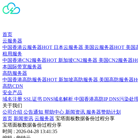
首页
云服务器
中国香港云服务器
HOT
日本云服务器
美国云服务器
HOT
美国
租用服务
中国香港CN2服务器
HOT
新加坡CN2服务器
美国CN2服务器
H
本国际带宽服务器
高防服务器
中国香港高防服务器
HOT
新加坡高防服务器
美国高防服务器
H
高防CDN
安全产品
域名注册
SSL证书
DNS域名解析
中国香港高防IP
DNS污染处
关于我们
公司介绍
公告通知
帮助中心
新闻资讯
服务器赞助计划
首页
新闻资讯
云服务器
宝塔面板数据备份过程分享
宝塔面板数据备份过程分享
时间 : 2026-04-28 13:41:35
编辑 : 华纳云