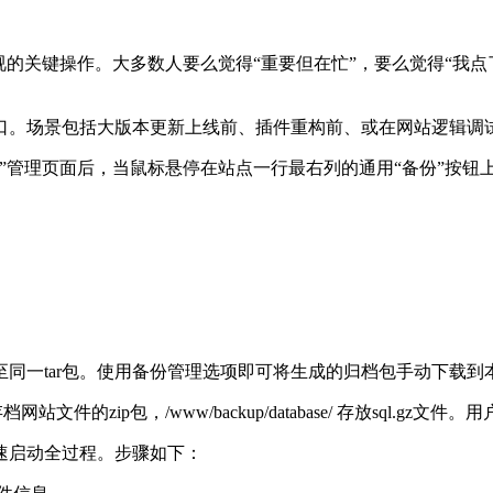
的关键操作。大多数人要么觉得“重要但在忙”，要么觉得“我点
口。场景包括大版本更新上线前、插件重构前、或在网站逻辑调
”管理页面后，当鼠标悬停在站点一行最右列的通用“备份”按钮
至同一
tar
包。使用备份管理选项即可将生成的归档包手动下载到
存档网站文件的
zip
包，
/www/backup/database/
存放
sql.gz
文件。用
速启动全过程。步骤如下：