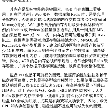
会明显体现出来。
其内存是影响性能的关键因素。4GB 内存表面上看够
用，但在同时运行 Web 服务、数据库和 Redis 时，需要合理
分配内存，否则很容易出现频繁的内存交换或者 OOM(Out of
Memory)情况。Web 服务自身的内存占用取决于框架和语言，
例如 Node.js 或 Python 的轻量服务通常占用几十到几百 MB，
但如果使用 Java 或 .NET 栈，内存占用可能迅速攀升到 1GB
以上。数据库则需要考虑缓存和连接池大小，MySQL 或
PostgreSQL 在小型配置下，建议给缓冲区和查询缓存预留至
少 1GB 左右。而 Redis 则是完全驻留内存的数据库，如果缓
存数据超过可用内存，可能导致频繁的淘汰策略触发或直接报
错。因此，4GB 的总内存必须精细规划，通常会限制 Redis 缓
存容量，并调小数据库缓存和连接池，以保证系统整体稳定。
磁盘 I/O 也是不可忽视的因素。数据库的性能往往依赖于
磁盘读写速度，尤其是事务型操作频繁时，如果使用云服务器
默认的普通云盘(HDD 或低速 SSD)，在高并发场景下可能出
现延迟。对于 Web 服务和 Redis，磁盘影响相对较小，因为
Redis 数据在内存中操作，但如果启用持久化(AOF 或 RDB)，
磁盘 I/O 会成为瓶颈，尤其是在频繁写入场景下。因此，即便
CPU 和内存勉强够用，磁盘性能不足也可能成为制约因素。