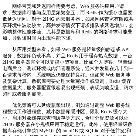
网络带宽和延迟同样需要考虑。Web 服务响应用户请
求，数据库可能与应用层频繁交互，而 Redis 作为缓存也需要
低延迟访问。对于 2H4G 的云服务器，如果网络带宽有限或共
享环境中波动较大，高并发等情况下请求排队或延迟增加，会
影响整体性能体验。尤其是数据库和 Redis 的网络请求可能叠
加，导致短时间内出现性能下降。
从应用类型来看，如果 Web 服务是轻量级的静态或 API
服务，数据库负载不高，并且 Redis 用于缓存热点数据，一台
2H4G 服务器完全可以支撑小型项目。比如个人博客、轻量级
电商后台、测试环境或内部管理系统，通常并发量在几十到一
百请求每秒内，系统响应仍能保持良好。但如果 Web 服务涉
及复杂计算、数据库需要处理大量写操作或查询，Redis 缓存
数据量大，服务器配置很容易出现瓶颈，表现为响应慢、请求
超时或者服务崩溃。
优化策略可以延缓瓶颈出现，例如通过调整 Web 服务线
程数或工作进程数、减小数据库缓冲区、限制 Redis 缓存大
小、启用对象缓存或查询缓存等方式，合理分配资源可以让
2H4G 服务器在小规模应用下稳定运行。此外，使用轻量级数
据库存储引擎(如 MySQL 的 InnoDB 或 SQLite 对于低并发)和