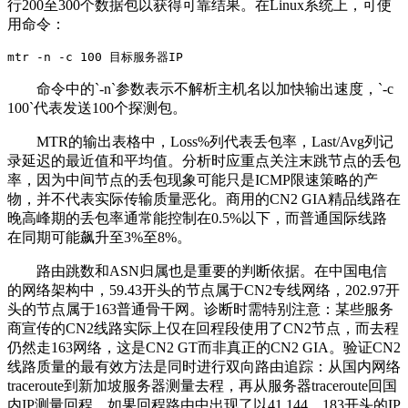
行
200
至
300
个数据包以获得可靠结果。在
Linux
系统上，可使
用命令：
mtr -n -c 100 目标服务器IP
命令中的
`-n`
参数表示不解析主机名以加快输出速度，
`-c
100`
代表发送
100
个探测包。
MTR
的输出表格中，
Loss%
列代表丢包率，
Last/Avg
列记
录延迟的最近值和平均值。分析时应重点关注末跳节点的丢包
率，因为中间节点的丢包现象可能只是
ICMP
限速策略的产
物，并不代表实际传输质量恶化。商用的
CN2 GIA
精品线路在
晚高峰期的丢包率通常能控制在
0.5%
以下，而普通国际线路
在同期可能飙升至
3%
至
8%
。
路由跳数和
ASN
归属也是重要的判断依据。在中国电信
的网络架构中，
59.43
开头的节点属于
CN2
专线网络，
202.97
开
头的节点属于
163
普通骨干网。诊断时需特别注意：某些服务
商宣传的
CN2
线路实际上仅在回程段使用了
CN2
节点，而去程
仍然走
163
网络，这是
CN2 GT
而非真正的
CN2 GIA
。验证
CN2
线路质量的最有效方法是同时进行双向路由追踪：从国内网络
traceroute
到新加坡服务器测量去程，再从服务器
traceroute
回国
内
IP
测量回程。如果回程路由中出现了以
41.144
、
183
开头的
IP