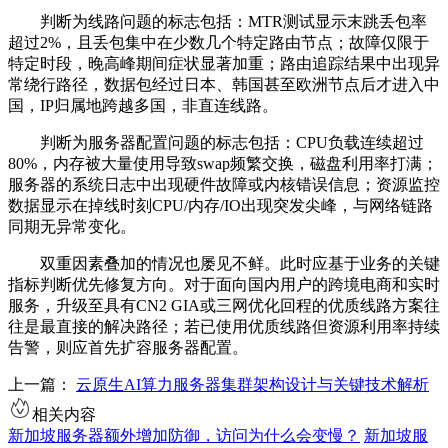
判断为线路问题的标志包括：
MTR
测试显示末跳丢包率
超过
2%
，且丢包集中在少数几个特定路由节点；故障仅限于
特定时段，晚高峰期间症状显著加重；路由追踪结果中出现异
常绕行路径，数据包经过日本、韩国甚至欧洲节点后才进入中
国，
IP
归属地跨越多国，非直连线路。
判断为服务器配置问题的标志包括：
CPU
负载连续超过
80%
，内存被大量使用导致
swap
频繁交换，磁盘利用率打满；
服务器的系统日志中出现硬件故障或内核错误信息；资源监控
数据显示在掉线时刻
CPU/
内存
/IO
出现突发尖峰，与网络链路
同期无异常变化。
双重因素叠加的情况也屡见不鲜。此时应基于业务的关键
指标判断优先修复方向。对于面向国内用户的跨境电商和实时
服务，升级至具有
CN2 GIA
或三网优化回程的优质线路方案往
往是最直接的解决路径；若已使用优质线路但资源利用率持续
告警，则应首先扩容服务器配置。
上一篇：
云原生AI算力服务器集群架构设计与关键技术解析
相关内容
新加坡服务器额外增加防御，访问为什么会变慢？
新加坡服