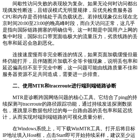
间歇性访问失败的表现较为复杂。如果无论何时访问都出
现偶发性断连，且错误模式无明显规律，应优先检查服务器
CPU
和内存是否持续处于高负载状态。若掉线现象仅出现在北
京时间
20:00
至
23:00
的晚高峰时段，而白天访问正常，这几乎
是指向国际链路拥塞的明确信号。这一时期是中国用户上网的
集中时段，国际出口带宽面临极大的流量压力，劣质线路的丢
包率和延迟会急剧恶化。
连接速度慢而非完全断连的情况，如果页面加载缓慢但最
终仍能打开，且伴随图片加载不全等卡顿现象，说明丢包率和
延迟偏高但不至于完全中断，这一问题可能由线路质量不佳和
服务器资源不足共同造成，需要进一步排查。
二、使用
MTR
和
traceroute
进行端到端链路诊断
MTR
是诊断跨国网络问题的核心工具。它结合了
ping
的持
续探测与
traceroute
的路径跟踪功能，通过持续发送探测数据
包，逐跳显示数据包经过的每一台路由器的丢包率和延迟统
计，从而实现对端到端链路的可视化质量分析。
在
Windows
系统上，可下载
WinMTR
工具。打开后将目标
IP
地址填入
Host
框，点击
Start
即可开始持续采样，建议至少运