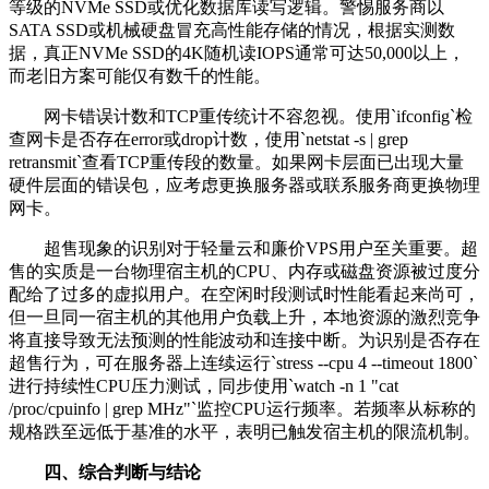
等级的
NVMe SSD
或优化数据库读写逻辑。警惕服务商以
SATA SSD
或机械硬盘冒充高性能存储的情况，根据实测数
据，真正
NVMe SSD
的
4K
随机读
IOPS
通常可达
50,000
以上，
而老旧方案可能仅有数千的性能。
网卡错误计数和
TCP
重传统计不容忽视。使用
`ifconfig`
检
查网卡是否存在
error
或
drop
计数，使用
`netstat -s | grep
retransmit`
查看
TCP
重传段的数量。如果网卡层面已出现大量
硬件层面的错误包，应考虑更换服务器或联系服务商更换物理
网卡。
超售现象的识别对于轻量云和廉价
VPS
用户至关重要。超
售的实质是一台物理宿主机的
CPU
、内存或磁盘资源被过度分
配给了过多的虚拟用户。在空闲时段测试时性能看起来尚可，
但一旦同一宿主机的其他用户负载上升，本地资源的激烈竞争
将直接导致无法预测的性能波动和连接中断。为识别是否存在
超售行为，可在服务器上连续运行
`stress --cpu 4 --timeout 1800`
进行持续性
CPU
压力测试，同步使用
`watch -n 1 "cat
/proc/cpuinfo | grep MHz"`
监控
CPU
运行频率。若频率从标称的
规格跌至远低于基准的水平，表明已触发宿主机的限流机制。
四、综合判断与结论