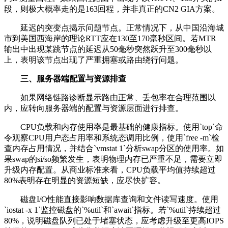
段，则极大概率走的是
163
回程，并非真正的
CN2 GIA
方案。
延迟的突变点揭示问题节点。正常情况下，从中国沿海城
市到美国西海岸的理论
RTT
应在
130
至
170
毫秒区间。若
MTR
输出中出现某跳节点的延迟从
50
毫秒突然跃升至
300
毫秒以
上，表明该节点出现了严重拥塞或路由绕行问题。
三、服务器端配置与资源排查
如果网络链路诊断显示路由正常、丢包率在合理范围以
内，应转向服务器端的配置与资源层面进行排查。
CPU
负载和内存使用率是最基础的健康指标。使用
`top`
命
令观察
CPU
用户态占用率和系统态调用比例，使用
`free -m`
检
查内存占用情况，并结合
`vmstat 1`
分析
swap
分区的使用率。如
果
swap
的
si/so
频繁发生，表明物理内存已严重不足，需要立即
升级内存配置。从商业标准来看，
CPU
负载平均值持续超过
80%
表明存在明显的资源短缺，应尽快扩容。
磁盘
I/O
性能直接影响数据库查询和文件读写速度。使用
`iostat -x 1`
监控磁盘的
`%util`
和
`await`
指标。若
`%util`
持续超过
80%
，说明磁盘队列已处于堵塞状态，应考虑升级至更高
IOPS