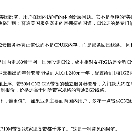
美国部署、用户在国内访问”的体验断层问题。它不是单纯的“美国服
通俗理解：普通美国服务器走的是拥挤的国道，CN2走的是专门
器真正值钱的不是CPU或内存，而是那条回国线路。 同样标着“
T是国内走163骨干网、国际段走CN2，成本相对友好;GIA是全
云推出的年付套餐能做到人民币240元一年，配置给到1核1GB
带50M CN2 GIA带宽的独立服务器套餐，入门款大约在￥
需要定制报价，价格远高于同等带宽规格的普通BGP线路。
，谁更值”。 如果业务主要面向国内用户，多花一点钱买CN
10M带宽?我家里宽带都千兆了。”这是一种常见的误解。