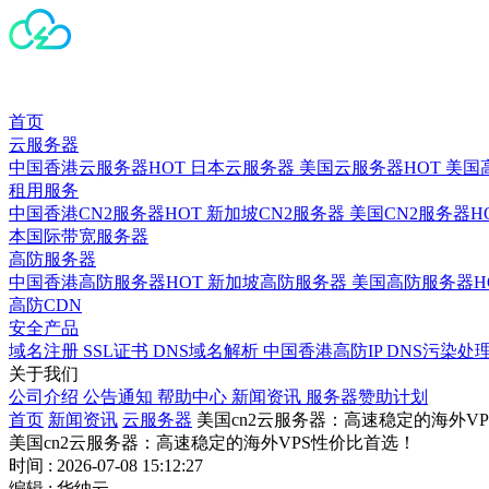
首页
云服务器
中国香港云服务器
HOT
日本云服务器
美国云服务器
HOT
美国
租用服务
中国香港CN2服务器
HOT
新加坡CN2服务器
美国CN2服务器
H
本国际带宽服务器
高防服务器
中国香港高防服务器
HOT
新加坡高防服务器
美国高防服务器
H
高防CDN
安全产品
域名注册
SSL证书
DNS域名解析
中国香港高防IP
DNS污染处
关于我们
公司介绍
公告通知
帮助中心
新闻资讯
服务器赞助计划
首页
新闻资讯
云服务器
美国cn2云服务器：高速稳定的海外V
美国cn2云服务器：高速稳定的海外VPS性价比首选！
时间 : 2026-07-08 15:12:27
编辑 : 华纳云