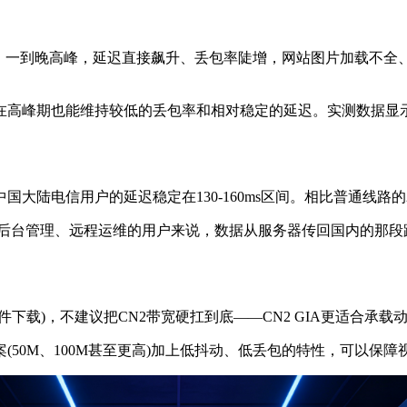
到晚高峰，延迟直接飙升、丢包率陡增，网站图片加载不全、AP
高峰期也能维持较低的丢包率和相对稳定的延迟。实测数据显示，CN
大陆电信用户的延迟稳定在130-160ms区间。相比普通线路的
台管理、远程运维的用户来说，数据从服务器传回国内的那段路
载)，不建议把CN2带宽硬扛到底——CN2 GIA更适合承载
(50M、100M甚至更高)加上低抖动、低丢包的特性，可以保