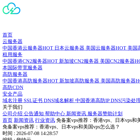
首页
云服务器
中国香港云服务器
HOT
日本云服务器
美国云服务器
HOT
美国
租用服务
中国香港CN2服务器
HOT
新加坡CN2服务器
美国CN2服务器
H
本国际带宽服务器
高防服务器
中国香港高防服务器
HOT
新加坡高防服务器
美国高防服务器
H
高防CDN
安全产品
域名注册
SSL证书
DNS域名解析
中国香港高防IP
DNS污染处
关于我们
公司介绍
公告通知
帮助中心
新闻资讯
服务器赞助计划
首页
新闻资讯
行业资讯
免备案vps推荐：香港vps、日本vps和
免备案vps推荐：香港vps、日本vps和美国vps怎么选？
时间 : 2026-07-08 14:28:57
编辑 : 华纳云