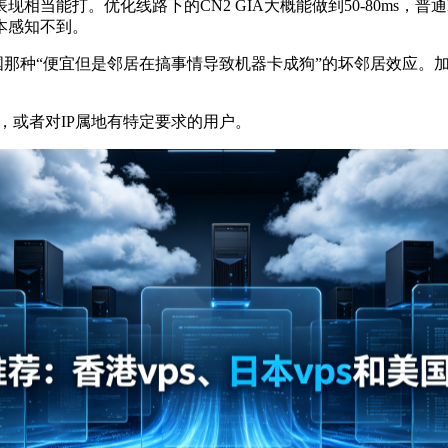
打。优化线路下的CN2 GIA大概能做到50-80ms，普通BG
本感知不到。
种“便宜但是邻居在搞事情导致机器卡成狗”的坏邻居效应。加
，或者对IP属地有特定要求的用户。