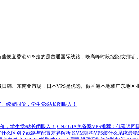
些便宜香港VPS走的是普通国际线路，晚高峰时段绕路或拥堵，延
日韩、东南亚市场，日本VPS是优选。做香港本地或广东地区业
案、续费同价，学生党/站长闭眼入！
价，学生党/站长闭眼入！
CN2 GIA免备案VPS推荐：低延迟
S有什么区别？线路与配置差异解析
KVM架构VPS装什么系统最稳定？Debi