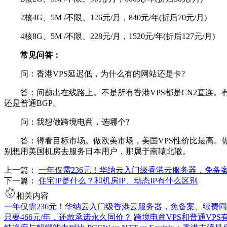
2核4G、5M /不限、126元/月，840元/年(折后70元/月)
4核8G、5M /不限、228元/月，1520元/年(折后127元/月)
常见问答：
问：香港VPS延迟低，为什么有的网站还是卡?
答：问题出在线路上。不是所有香港VPS都是CN2直连。有
还是普通BGP。
问：我想做跨境电商，选哪个?
答：得看目标市场。做欧美市场，美国VPS性价比最高。做
别想用美国机房去服务日本用户，那属于南辕北辙。
上一篇：
一年仅需236元！华纳云入门级香港云服务器，免备
下一篇：
住宅IP是什么？和机房IP、动态IP有什么区别
相关内容
一年仅需236元！华纳云入门级香港云服务器，免备案、续费同
只要466元/年，还敢承诺永久同价？
跨境电商VPS和普通VP