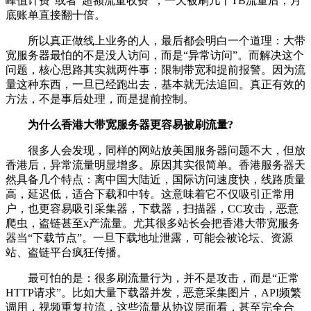
峰值计费”或者“超额流量收费”，一天被刷几十TB流量后，月
底账单直接翻十倍。
所以真正做线上业务的人，最后都会明白一个道理：大带
宽服务器最怕的不是没人访问，而是“异常访问”。而解决这个
问题，核心思路其实就两件事：限制带宽和提前报警。因为流
量这种东西，一旦已经跑出去，基本就无法追回。真正有效的
方法，不是事后处理，而是提前控制。
为什么香港大带宽服务器更容易被刷流量?
很多人会发现，同样的网站放美国服务器问题不大，但放
香港后，异常流量明显增多。原因其实很简单。香港服务器天
然具备几个特点：离中国大陆近，国际访问速度快，线路质量
高，延迟低，适合下载和中转。这意味着它不仅吸引正常用
户，也更容易吸引采集器，下载器，扫描器，CC攻击，恶意
爬虫，盗链甚至x产流量。尤其很多站长会把香港大带宽服务
器当“下载节点”。一旦下载地址泄露，可能会被论坛、资源
站、盗链平台疯狂传播。
最可怕的是：很多刷流量行为，并不是攻击，而是“正常
HTTP请求”。比如大量下载器并发，恶意采集图片，API频繁
调用，视频重复拉流，这些流量从协议层面看，甚至完全合