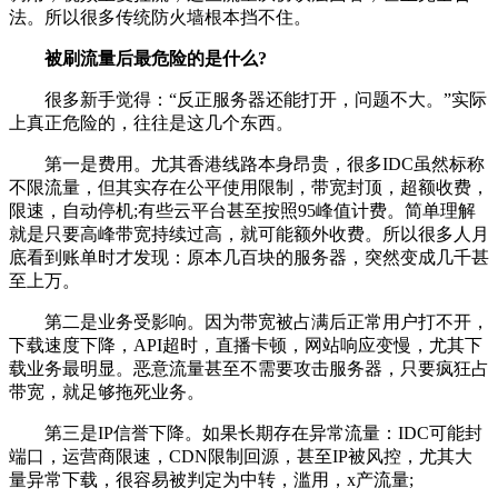
法。所以很多传统防火墙根本挡不住。
被刷流量后最危险的是什么?
很多新手觉得：“反正服务器还能打开，问题不大。”实际
上真正危险的，往往是这几个东西。
第一是费用。尤其香港线路本身昂贵，很多IDC虽然标称
不限流量，但其实存在公平使用限制，带宽封顶，超额收费，
限速，自动停机;有些云平台甚至按照95峰值计费。简单理解
就是只要高峰带宽持续过高，就可能额外收费。所以很多人月
底看到账单时才发现：原本几百块的服务器，突然变成几千甚
至上万。
第二是业务受影响。因为带宽被占满后正常用户打不开，
下载速度下降，API超时，直播卡顿，网站响应变慢，尤其下
载业务最明显。恶意流量甚至不需要攻击服务器，只要疯狂占
带宽，就足够拖死业务。
第三是IP信誉下降。如果长期存在异常流量：IDC可能封
端口，运营商限速，CDN限制回源，甚至IP被风控，尤其大
量异常下载，很容易被判定为中转，滥用，x产流量;