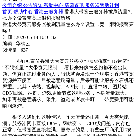
公司介绍
公告通知
帮助中心
新闻资讯
服务器赞助计划
首页
帮助中心
香港云服务器
香港大带宽云服务器被刷流量怎
么办？设置带宽上限和报警策略！
香港大带宽云服务器被刷流量怎么办？设置带宽上限和报警策
略！
时间 : 2026-05-14 16:01:32
编辑 : 华纳云
阅读量 : 637
一些IDC宣传香港大带宽云服务器“100M独享”“1G带宽”
“不限流量”“大带宽无限制”，看起来好像怎么跑都不会出问
题。但真正跑过业务的人，很快就会发现一个现实：香港带宽
资源并不便宜，一旦被恶意刷流量，后果可能比服务器宕机还
严重。尤其下载站、视频站、API接口、直播中转、图片站、
CDN回源、站群、游戏更新节点这些业务，本身流量就大。
如果再被恶意请求、采集、盗链或者攻击盯上，带宽费用可能
瞬间爆炸。
很多人遇到过这种情况：昨天流量还正常，今天突然跑
满，服务器网卡直接100%，网站变卡，CPU没问题，内存也
正常，但带宽图直接拉满。更夸张的是，有些云厂商采用“按