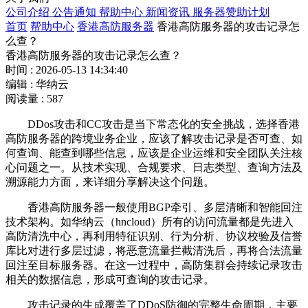
公司介绍
公告通知
帮助中心
新闻资讯
服务器赞助计划
首页
帮助中心
香港高防服务器
香港高防服务器的攻击记录怎
么查？
香港高防服务器的攻击记录怎么查？
时间 : 2026-05-13 14:34:40
编辑 : 华纳云
阅读量 : 587
DDos
攻击和
CC
攻击是当下常态化的安全挑战，选择香港
高防服务器的跨境业务企业，应该了解攻击记录是否可查、如
何查询、能查到哪些信息，应该是企业运维和安全团队关注核
心问题之一。从技术实现、合规要求、日志类型、查询方法及
溯源能力方面，来详细分享解决这个问题。
香港高防服务器一般使用
BGP
牵引、多层清晰和智能回注
技术架构。如华纳云（
hncloud
）所有的访问流量都是先进入
高防清洗中心，再利用特征识别、行为分析、协议校验及信誉
库比对进行多层过滤，将恶意流量拦截清洗后，再将合法流量
回注至目标服务器。在这一过程中，高防集群会持续记录攻击
相关的数据信息，形成可查询的攻击记录。
攻击记录的生成覆盖了
DDoS
防御的完整生命周期，主要