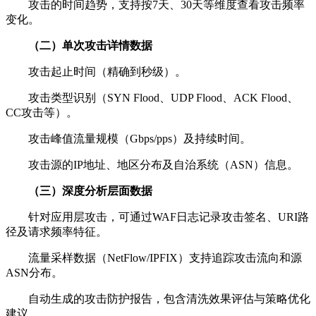
攻击的时间趋势，支持按
7
天、
30
天等维度查看攻击频率
变化。
（二）单次攻击详情数据
攻击起止时间（精确到秒级）。
攻击类型识别（
SYN Flood
、
UDP Flood
、
ACK Flood
、
CC
攻击等）。
攻击峰值流量规模（
Gbps/pps
）及持续时间。
攻击源的
IP
地址、地区分布及自治系统（
ASN
）信息。
（三）深度分析层面数据
针对应用层攻击，可通过
WAF
日志记录攻击签名、
URI
路
径及请求频率特征。
流量采样数据（
NetFlow/IPFIX
）支持追踪攻击流向和源
ASN
分布。
自动生成的攻击防护报告，包含清洗效果评估与策略优化
建议。