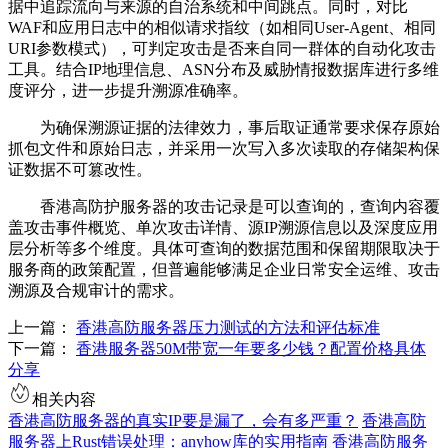
据中追踪流向与来源的自治系统和中间跳点。同时，对比
WAF
和应用日志中的相似请求指纹（如相同
User-Agent
、相同
URI
参数模式），可判定攻击是否来自同一群体的自动化攻击
工具。结合
IP
地理信息、
ASN
分布及威胁情报数据库进行多维
度评分，进一步提升溯源准确率。
为确保溯源证据的法律效力，事后取证通常要求保存原始
抓包文件和原始日志，并采用一次写入多次读取的存储架构保
证数据不可篡改性。
香港高防护服务器的攻击记录是可以查询的，查询内容覆
盖攻击事件概览、单次攻击详情、源
IP
溯源信息以及深度应用
层分析等多个维度。具体可查询的数据范围和保留期限取决于
服务商的政策配置，但普遍能够满足企业日常安全运维、攻击
溯源及合规审计的需求。
上一篇：
香港高防服务器压力测试的方法和评估标准
下一篇：
香港服务器50M带宽一年要多少钱？配置价格具体
分享
相关内容
香港高防服务器的真实IP要是漏了，会有多严重？
香港高防
服务器上Rust错误处理：anyhow库的实用指南
香港高防服务