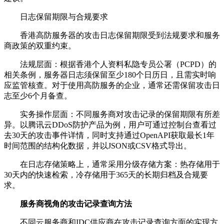
日志保留期限与合规要求
香港高防服务器的攻击日志保留期限受到法规要求和服务
商政策的双重约束。
法规层面：根据香港个人资料私隐专员公署（
PCPD
）的
相关条例，服务器日志须保留至少
180
个日历日，且需实时响
应监管核查。对于使用高防服务的企业，通常还需保留攻击日
志至少
6
个月备查。
实务操作层面：不同服务商对攻击记录的保留期限有所差
异。以腾讯云
DDoS
防护产品为例，用户可通过控制台查看过
去
30
天的攻击事件详情，同时支持通过
OpenAPI
获取最长
1
年
时间范围的结构化数据，并以
JSON
或
CSV
格式导出。
在日志存储策略上，通常采用分级存储方案：热存储用于
30
天内的快速检索，冷存储用于
365
天的长期归档及合规要
求。
服务商视角的攻击记录查询方法
不同云服务商和
IDC
供应商在攻击记录查询方面的实现方